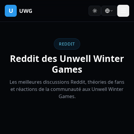
U
UWG
REDDIT
Reddit des Unwell Winter
Games
Les meilleures discussions Reddit, théories de fans
et réactions de la communauté aux Unwell Winter
Games.