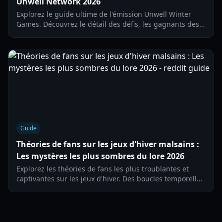
Unwell Network 2026
Explorez le guide ultime de l'émission Unwell Winter
Games. Découvrez le détail des défis, les gagnants des
prix et les moments stratégiques marquants de la
saison 2026.
Guide
Théories de fans sur les jeux d'hiver malsains :
Les mystères les plus sombres du lore 2026
Explorez les théories de fans les plus troublantes et
captivantes sur les jeux d'hiver. Des boucles temporelles
de Bran aux lignées Targaryen cachées, nous plongeons
au cœur du lore.