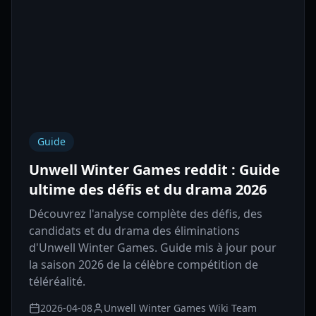
Guide
Unwell Winter Games reddit : Guide
ultime des défis et du drama 2026
Découvrez l'analyse complète des défis, des
candidats et du drama des éliminations
d'Unwell Winter Games. Guide mis à jour pour
la saison 2026 de la célèbre compétition de
téléréalité.
2026-04-08
Unwell Winter Games Wiki Team