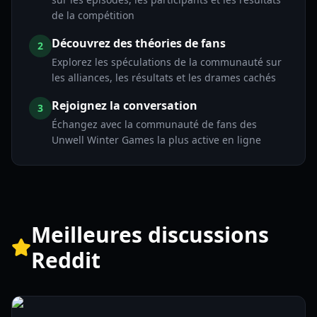
de la compétition
Découvrez des théories de fans
2
Explorez les spéculations de la communauté sur
les alliances, les résultats et les drames cachés
Rejoignez la conversation
3
Échangez avec la communauté de fans des
Unwell Winter Games la plus active en ligne
Meilleures discussions
Reddit